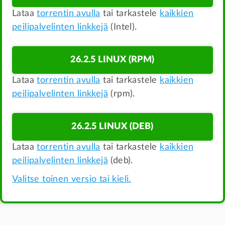
Lataa
torrentin avulla
tai tarkastele
kaikkien
peilipalvelinten linkkejä
(Intel).
26.2.5 LINUX (RPM)
Lataa
torrentin avulla
tai tarkastele
kaikkien
peilipalvelinten linkkejä
(rpm).
26.2.5 LINUX (DEB)
Lataa
torrentin avulla
tai tarkastele
kaikkien
peilipalvelinten linkkejä
(deb).
Valitse toinen versio tai kieli.