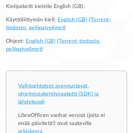
Kielipaketit kielelle
English (GB)
:
Käyttöliittymän kieli:
English (GB)
(
Torrent-
tiedosto
,
peilipalvelimet
)
Ohjeet:
English (GB)
(
Torrent-tiedosto
,
peilipalvelimet
)
Vaihtoehtoiset asennustavat,
ohjelmistokehityspaketti (SDK) ja
lähdekoodi
LibreOfficen vanhat versiot (joita ei
enää päivitetä!) ovat saatavilla
arkistossa