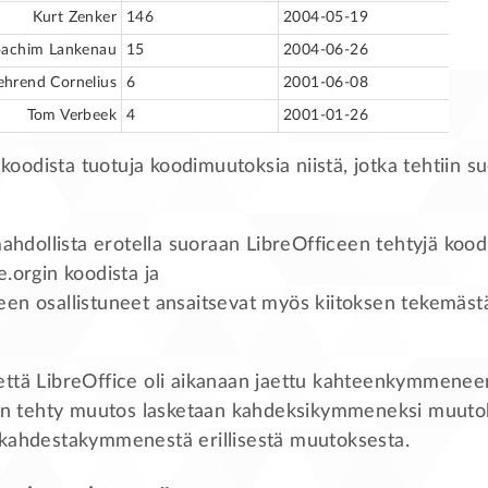
Kurt Zenker
146
2004-05-19
oachim Lankenau
15
2004-06-26
ehrend Cornelius
6
2001-06-08
Tom Verbeek
4
2001-01-26
odista tuotuja koodimuutoksia niistä, jotka tehtiin s
mahdollista erotella suoraan LibreOfficeen tehtyjä kood
.orgin koodista ja
en osallistuneet ansaitsevat myös kiitoksen tekemäst
ttä LibreOffice oli aikanaan jaettu kahteenkymmeneen
hin tehty muutos lasketaan kahdeksikymmeneksi muutok
 kahdestakymmenestä erillisestä muutoksesta.