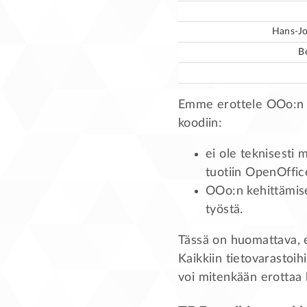
Hans-J
B
Emme erottele OOo:n ko
koodiin:
ei ole teknisesti 
tuotiin OpenOffice
OOo:n kehittämise
työstä.
Tässä on huomattava, e
Kaikkiin tietovarastoi
voi mitenkään erottaa