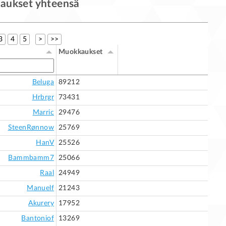
aukset yhteensä
3
4
5
>
>>
Muokkaukset
Beluga
89212
Hrbrgr
73431
Marric
29476
SteenRønnow
25769
HanV
25526
Bammbamm7
25066
Raal
24949
Manuelf
21243
Akurery
17952
Bantoniof
13269