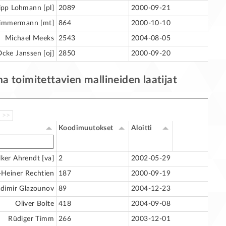
lipp Lohmann [pl]
2089
2000-09-21
Timmermann [mt]
864
2000-10-10
Michael Meeks
2543
2004-08-05
cke Janssen [oj]
2850
2000-09-20
 toimitettavien mallineiden laatijat
>>
Koodimuutokset
Aloitti
lker Ahrendt [va]
2
2002-05-29
-Heiner Rechtien
187
2000-09-19
adimir Glazounov
89
2004-12-23
Oliver Bolte
418
2004-09-08
Rüdiger Timm
266
2003-12-01