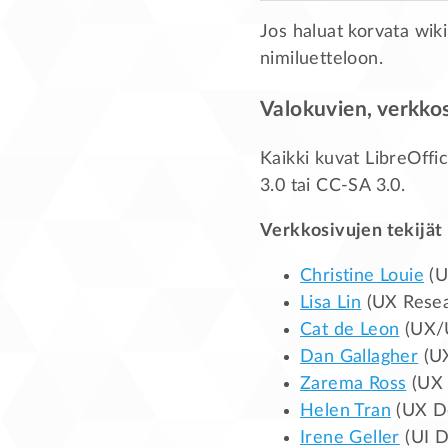
Jos haluat korvata wik
nimiluetteloon.
Valokuvien, verkkos
Kaikki kuvat LibreOffic
3.0 tai CC-SA 3.0.
Verkkosivujen tekijät
Christine Louie
(U
Lisa Lin
(UX Resea
Cat de Leon
(UX/U
Dan Gallagher
(UX
Zarema Ross
(UX 
Helen Tran
(UX De
Irene Geller
(UI D