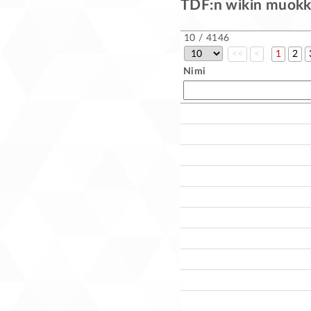
TDF:n wikin muokk
10 / 4146
<<
<
1
2
Nimi