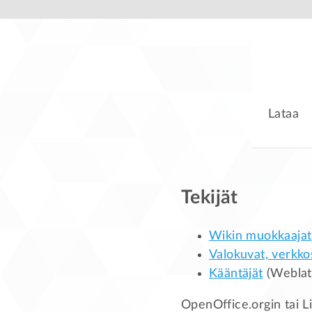
Lataa
Tekijät
Wikin muokkaajat
Valokuvat, verkko
Kääntäjät
(Weblat
OpenOffice.orgin tai L