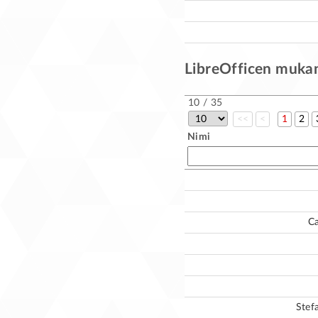
LibreOfficen mukana
10 / 35
<<
<
1
2
Nimi
C
Stef