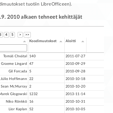
muutokset tuotiin LibreOfficeen).
9. 2010 alkaen tehneet kehittäjät
3
4
5
>
>>
Koodimuutokset
Aloitti
Tomáš Chvátal
140
2011-07-27
. Graeme Lingard
47
2010-09-29
Gil Forcada
5
2010-09-28
Júlio Hoffimann
22
2010-10-18
Sean McMurray
2
2010-10-20
Marek Glogowski
1232
2013-11-14
Niko Rönkkö
16
2010-10-31
Lior Kaplan
52
2010-10-05