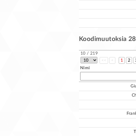
Koodimuutoksia 28.
10 / 219
<<
<
1
2
Nimi
Gi
Ch
Fran
T