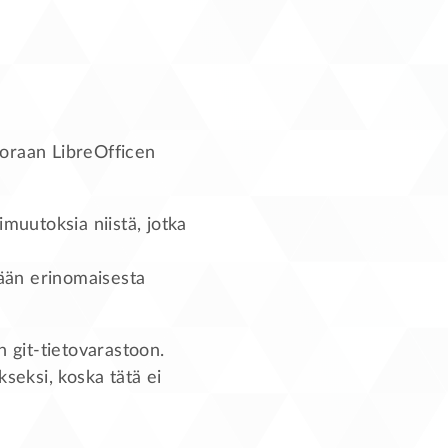
uoraan LibreOfficen
imuutoksia niistä, jotka
ään erinomaisesta
 git-tietovarastoon.
seksi, koska tätä ei