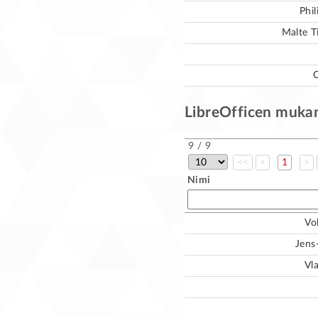
Phi
Malte 
O
LibreOfficen mukana
9 / 9
<<
<
1
>
Nimi
Vo
Jens
Vl