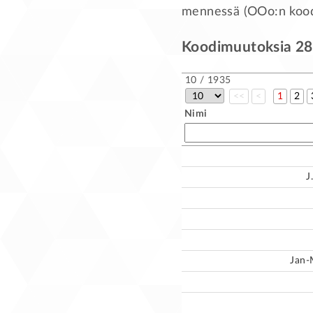
mennessä (OOo:n koodi
Koodimuutoksia 28.
10 / 1935
<<
<
1
2
Nimi
J
Jan-